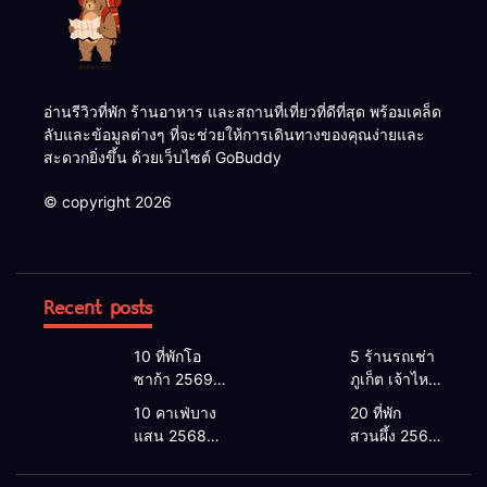
อ่านรีวิวที่พัก ร้านอาหาร และสถานที่เที่ยวที่ดีที่สุด พร้อมเคล็ด
ลับและข้อมูลต่างๆ ที่จะช่วยให้การเดินทางของคุณง่ายและ
สะดวกยิ่งขึ้น ด้วยเว็บไซต์ GoBuddy
© copyright 2026
Recent posts
10 ที่พักโอ
5 ร้านรถเช่า
ซาก้า 2569 |
ภูเก็ต เจ้าไหน
โอซาก้า พัก
ดี 2026 |
10 คาเฟ่บาง
20 ที่พัก
ที่ไหนดี 2026
แนะนำ เช่า
แสน 2568
สวนผึ้ง 2568
โรงแรมโอ
รถภูเก็ต 2568
คาเฟ่บางแสน
ที่พักสวนผึ้งติ
ซาก้า ใกล้
รับรถสนาม
2026 เปิดใหม่
ดลําธาร