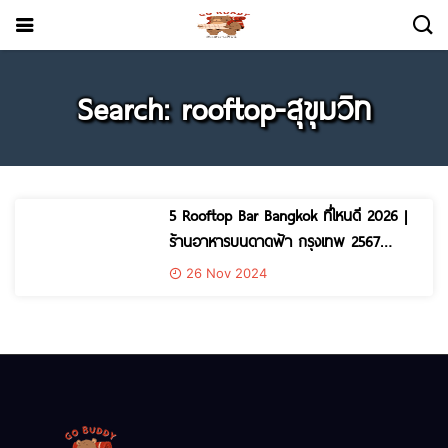
Search: rooftop-สุขุมวิท
5 Rooftop Bar Bangkok ที่ไหนดี 2026 |
ร้านอาหารบนดาดฟ้า กรุงเทพ 2567
บรรยากาศดี วิวสวย
26 Nov 2024