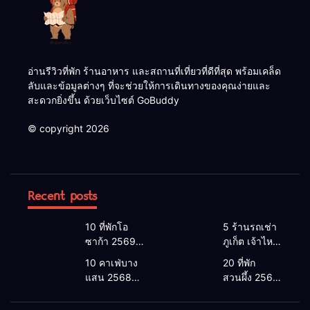
อ่านรีวิวที่พัก ร้านอาหาร และสถานที่เที่ยวที่ดีที่สุด พร้อมเคล็ด
ลับและข้อมูลต่างๆ ที่จะช่วยให้การเดินทางของคุณง่ายและ
สะดวกยิ่งขึ้น ด้วยเว็บไซต์ GoBuddy
© copyright 2026
Recent posts
10 ที่พักโอ
5 ร้านรถเช่า
ซาก้า 2569 |
ภูเก็ต เจ้าไหน
โอซาก้า พัก
ดี 2026 |
10 คาเฟ่บาง
20 ที่พัก
ที่ไหนดี 2026
แนะนำ เช่า
แสน 2568
สวนผึ้ง 2568
โรงแรมโอ
รถภูเก็ต 2568
คาเฟ่บางแสน
ที่พักสวนผึ้งติ
ซาก้า ใกล้
รับรถสนาม
2026 เปิดใหม่
ดลําธาร