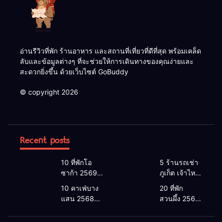
อ่านรีวิวที่พัก ร้านอาหาร และสถานที่เที่ยวที่ดีที่สุด พร้อมเคล็ด
ลับและข้อมูลต่างๆ ที่จะช่วยให้การเดินทางของคุณง่ายและ
สะดวกยิ่งขึ้น ด้วยเว็บไซต์ GoBuddy
© copyright 2026
Recent posts
10 ที่พักโอ
5 ร้านรถเช่า
ซาก้า 2569 |
ภูเก็ต เจ้าไหน
โอซาก้า พัก
ดี 2026 |
10 คาเฟ่บาง
20 ที่พัก
ที่ไหนดี 2026
แนะนำ เช่า
แสน 2568
สวนผึ้ง 2568
โรงแรมโอ
รถภูเก็ต 2568
คาเฟ่บางแสน
ที่พักสวนผึ้งติ
ซาก้า ใกล้
รับรถสนาม
2026 เปิดใหม่
ดลําธาร