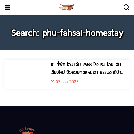
Search: phu-fahsai-homestay
10 ที่พักม่อนแจ่ม 2568 โรงแรมม่อนแจ่ม
เชียงใหม่ วิวสวยทะเลหมอก ธรรมชาติป่า
เขา บรรยากาศส่วนตัว
07 Jan 2025