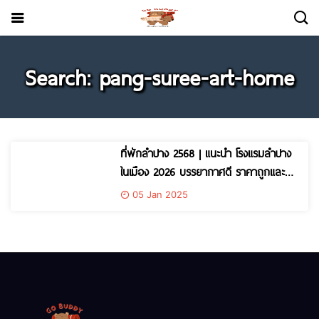
Search: pang-suree-art-home
ที่พักลําปาง 2568 | แนะนำ โรงแรมลําปาง
ในเมือง 2026 บรรยากาศดี ราคาถูกและดี
– 5 ดาว
05 Jan 2025