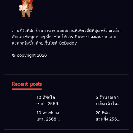
อ่านรีวิวที่พัก ร้านอาหาร และสถานที่เที่ยวที่ดีที่สุด พร้อมเคล็ด
ลับและข้อมูลต่างๆ ที่จะช่วยให้การเดินทางของคุณง่ายและ
สะดวกยิ่งขึ้น ด้วยเว็บไซต์ GoBuddy
© copyright 2026
Recent posts
10 ที่พักโอ
5 ร้านรถเช่า
ซาก้า 2569 |
ภูเก็ต เจ้าไหน
โอซาก้า พัก
ดี 2026 |
10 คาเฟ่บาง
20 ที่พัก
ที่ไหนดี 2026
แนะนำ เช่า
แสน 2568
สวนผึ้ง 2568
โรงแรมโอ
รถภูเก็ต 2568
คาเฟ่บางแสน
ที่พักสวนผึ้งติ
ซาก้า ใกล้
รับรถสนาม
2026 เปิดใหม่
ดลําธาร