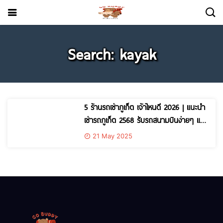
Search: kayak
5 ร้านรถเช่าภูเก็ต เจ้าไหนดี 2026 | แนะนำ
เช่ารถภูเก็ต 2568 รับรถสนามบินง่ายๆ และ
ในเมือง ราคาถูก
21 May 2025