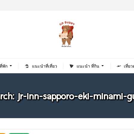
่พัก
แนะนำที่เที่ยว
แนะนำ ที่กิน
เที่ย
rch: jr-inn-sapporo-eki-minami-g