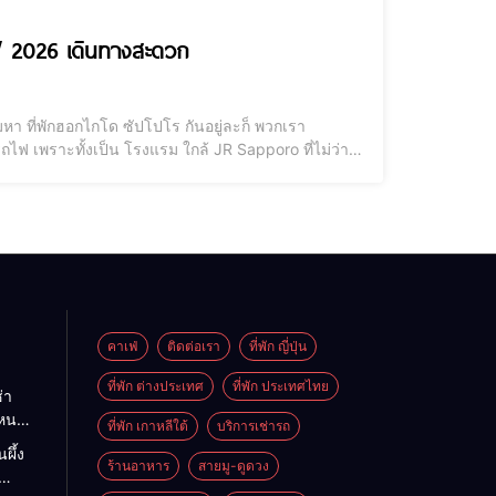
ใกล้สถานีรถไฟ 2026 เดินทางสะดวก
หา ที่พักฮอกไกโด ซัปโปโร กันอยู่ละก็ พวกเรา
ไฟ เพราะทั้งเป็น โรงแรม ใกล้ JR Sapporo ที่ไม่ว่า
ปได้เยอะเลยนะคะ โดยเฉพาะอย่างยิ่งพิกัดของ ซัปโปโร
คาเฟ่
ติดต่อเรา
ที่พัก ญี่ปุ่น
ที่พัก ต่างประเทศ
ที่พัก ประเทศไทย
่า
ไหนดี
ที่พัก เกาหลีใต้
บริการเช่ารถ
นะนำ
ผึ้ง
ต
ร้านอาหาร
สายมู-ดูดวง