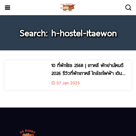
Search: h-hostel-itaewon
10 ที่พักโซล 2568 | เกาหลี พักย่านไหนดี
2026 รีวิวที่พักเกาหลี ใกล้รถไฟฟ้า เดิน
ทางสะดวก
07 Jan 2025