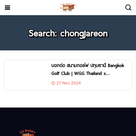
Search: chongjareon
บอกต่อ สนามกอล์ฟ ปทุมธานี Bangkok
Golf Club | WGG Thailand x
Chongjaroengroup
27 Nov 2024