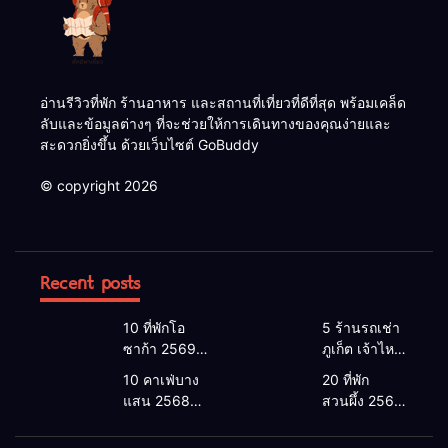
อ่านรีวิวที่พัก ร้านอาหาร และสถานที่เที่ยวที่ดีที่สุด พร้อมเคล็ด
ลับและข้อมูลต่างๆ ที่จะช่วยให้การเดินทางของคุณง่ายและ
สะดวกยิ่งขึ้น ด้วยเว็บไซต์ GoBuddy
© copyright 2026
Recent posts
10 ที่พักโอ
5 ร้านรถเช่า
ซาก้า 2569 |
ภูเก็ต เจ้าไหน
โอซาก้า พัก
ดี 2026 |
10 คาเฟ่บาง
20 ที่พัก
ที่ไหนดี 2026
แนะนำ เช่า
แสน 2568
สวนผึ้ง 2568
โรงแรมโอ
รถภูเก็ต 2568
คาเฟ่บางแสน
ที่พักสวนผึ้งติ
ซาก้า ใกล้
รับรถสนาม
2026 เปิดใหม่
ดลําธาร