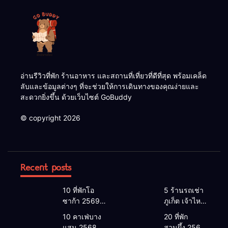
อ่านรีวิวที่พัก ร้านอาหาร และสถานที่เที่ยวที่ดีที่สุด พร้อมเคล็ด
ลับและข้อมูลต่างๆ ที่จะช่วยให้การเดินทางของคุณง่ายและ
สะดวกยิ่งขึ้น ด้วยเว็บไซต์ GoBuddy
© copyright 2026
Recent posts
10 ที่พักโอ
5 ร้านรถเช่า
ซาก้า 2569 |
ภูเก็ต เจ้าไหน
โอซาก้า พัก
ดี 2026 |
10 คาเฟ่บาง
20 ที่พัก
ที่ไหนดี 2026
แนะนำ เช่า
แสน 2568
สวนผึ้ง 2568