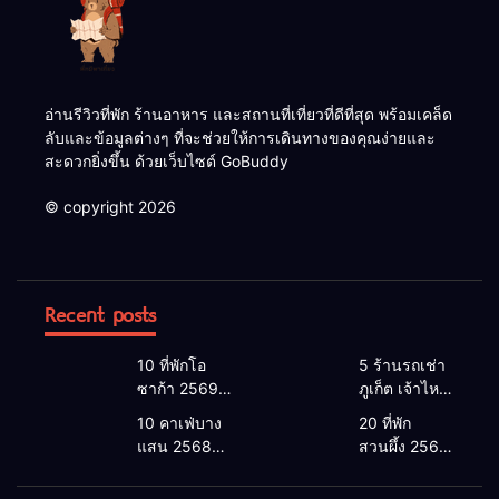
อ่านรีวิวที่พัก ร้านอาหาร และสถานที่เที่ยวที่ดีที่สุด พร้อมเคล็ด
ลับและข้อมูลต่างๆ ที่จะช่วยให้การเดินทางของคุณง่ายและ
สะดวกยิ่งขึ้น ด้วยเว็บไซต์ GoBuddy
© copyright 2026
Recent posts
10 ที่พักโอ
5 ร้านรถเช่า
ซาก้า 2569 |
ภูเก็ต เจ้าไหน
โอซาก้า พัก
ดี 2026 |
10 คาเฟ่บาง
20 ที่พัก
ที่ไหนดี 2026
แนะนำ เช่า
แสน 2568
สวนผึ้ง 2568
โรงแรมโอ
รถภูเก็ต 2568
คาเฟ่บางแสน
ที่พักสวนผึ้งติ
ซาก้า ใกล้
รับรถสนาม
2026 เปิดใหม่
ดลําธาร