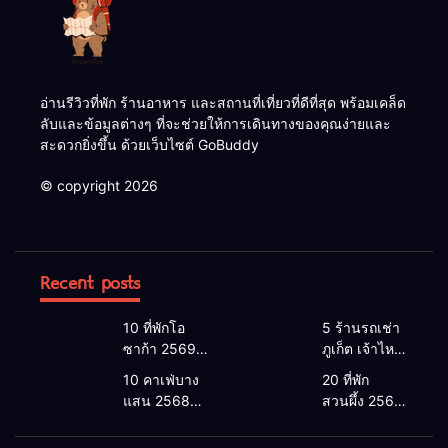
อ่านรีวิวที่พัก ร้านอาหาร และสถานที่เที่ยวที่ดีที่สุด พร้อมเคล็ด
ลับและข้อมูลต่างๆ ที่จะช่วยให้การเดินทางของคุณง่ายและ
สะดวกยิ่งขึ้น ด้วยเว็บไซต์ GoBuddy
© copyright 2026
Recent posts
10 ที่พักโอ
5 ร้านรถเช่า
ซาก้า 2569 |
ภูเก็ต เจ้าไหน
โอซาก้า พัก
ดี 2026 |
10 คาเฟ่บาง
20 ที่พัก
ที่ไหนดี 2026
แนะนำ เช่า
แสน 2568
สวนผึ้ง 2568
โรงแรมโอ
รถภูเก็ต 2568
คาเฟ่บางแสน
ที่พักสวนผึ้งติ
ซาก้า ใกล้
รับรถสนาม
2026 เปิดใหม่
ดลําธาร