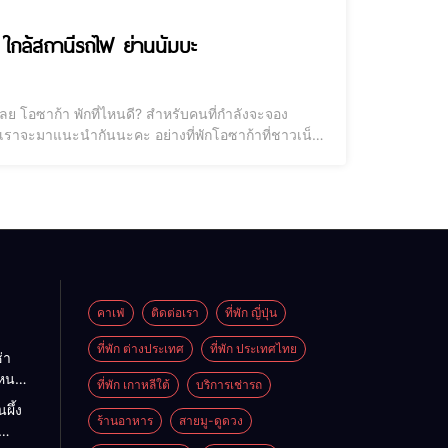
า ใกล้สถานีรถไฟ ย่านนัมบะ
นเลย โอซาก้า พักที่ไหนดี? สำหรับคนที่กำลังจะจอง
วกเราจะมาแนะนำกันนะคะ อย่างที่พักโอซาก้าที่ชาวเน็ต
ี่พักโอซาก้า ใกล้รถไฟฟ้า ที่เดินทางไปไหนก็สะดวก จะ
คาเฟ่
ติดต่อเรา
ที่พัก ญี่ปุ่น
ที่พัก ต่างประเทศ
ที่พัก ประเทศไทย
่า
ไหนดี
ที่พัก เกาหลีใต้
บริการเช่ารถ
นะนำ
ผึ้ง
ต
ร้านอาหาร
สายมู-ดูดวง