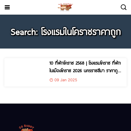
Search: โรงแรมในโคราชราคาถูก
10 ที่พักโคราช 2568 | โรงแรมโคราช ที่พัก
ในเมืองโคราช 2026 นครราชสีมา ราคาถูก
– 5 ดาว
09 Jan 2025