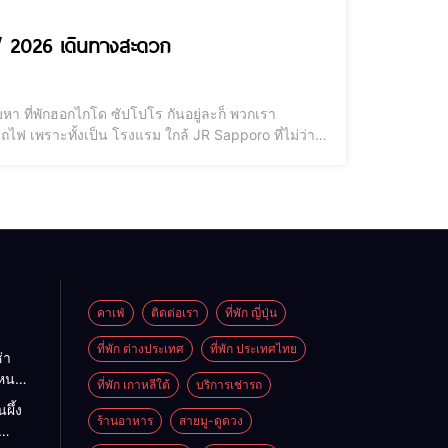
ใกล้สถานีรถไฟ 2026 เดินทางสะดวก
หา ที่พักฮอกไกโด ซัปโปโร กันอยู่ละก็ พวกเรา
ไฟ เพราะทั้งเป็น โรงแรม ใกล้ JR Sapporo ที่ไม่ว่า
ปได้เยอะเลยนะคะ โดยเฉพาะอย่างยิ่งพิกัดของ ซัปโปโร
คาเฟ่
ติดต่อเรา
ที่พัก ญี่ปุ่น
ที่พัก ต่างประเทศ
ที่พัก ประเทศไทย
่า
ไหนดี
ที่พัก เกาหลีใต้
บริการเช่ารถ
นะนำ
ผึ้ง
ต
ร้านอาหาร
สายมู-ดูดวง