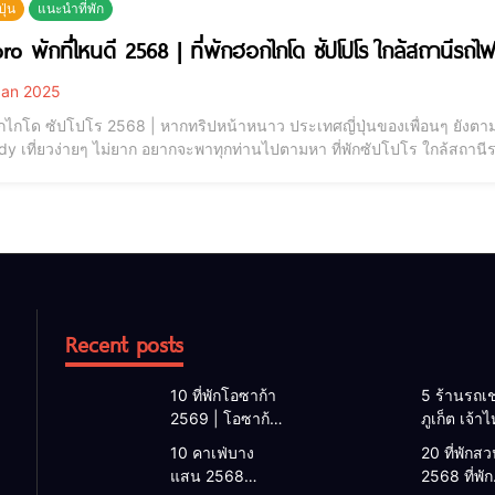
ปุ่น
แนะนำที่พัก
sapporo พักที่ไหนดี 2568 | ที่พักฮอกไกโด ซัปโปโร 
an 2025
อกไกโด ซัปโปโร 2568 | หากทริปหน้าหนาว ประเทศญี่ปุ่นของเพื่อนๆ ยังตาม
 เที่ยวง่ายๆ ไม่ยาก อยากจะพาทุกท่านไปตามหา ที่พักซัปโปโร ใกล้สถานีรถ
ดินทางไปที่เที่ยวซัปโปโร ทั้งในเมืองและนอกเมือง ก็สะดวก ประหยัดเวลาไ
 ที่พักที่เราจะนำมารีวิวนั
Recent posts
10 ที่พักโอซาก้า
5 ร้านรถเช
2569 | โอซาก้า
ภูเก็ต เจ้า
พักที่ไหนดี 2026
2026 | แ
10 คาเฟ่บาง
20 ที่พักสวน
โรงแรมโอซาก้า
เช่ารถภูเก็
แสน 2568
2568 ที่พัก
ใกล้สถานีรถไฟ
2568 รับรถ