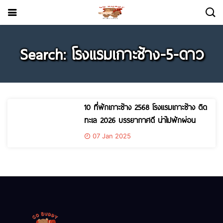
Search: โรงแรมเกาะช้าง-5-ดาว
10 ที่พักเกาะช้าง 2568 โรงแรมเกาะช้าง ติด
ทะเล 2026 บรรยากาศดี น่าไปพักผ่อน
07 Jan 2025