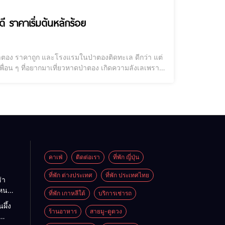
 ราคาเริ่มต้นหลักร้อย
ป่าตอง ราคาถูก และโรงแรมในป่าตองติดทะเล ดีกว่า แต่
้เพื่อน ๆ ที่อยากมาเที่ยวหาดป่าตอง เกิดความลังเลเพราะ
่าระหว่าง โรงแรมหาดป่าตอง ที่พักป่าตอง วิวทะเล มี
คาเฟ่
ติดต่อเรา
ที่พัก ญี่ปุ่น
ที่พัก ต่างประเทศ
ที่พัก ประเทศไทย
่า
ไหนดี
ที่พัก เกาหลีใต้
บริการเช่ารถ
นะนำ
ผึ้ง
ต
ร้านอาหาร
สายมู-ดูดวง