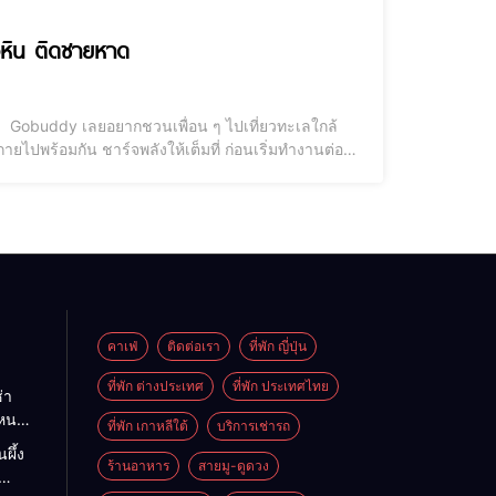
ัวหิน ติดชายหาด
า! Gobuddy เลยอยากชวนเพื่อน ๆ ไปเที่ยวทะเลใกล้
กายไปพร้อมกัน ชาร์จพลังให้เต็มที่ ก่อนเริ่มทำงานต่อ
ลไปค่ะ เพราะพวกเราได้รวบรวม 10 ที่พักหัวหิน ติดทะเล
คาเฟ่
ติดต่อเรา
ที่พัก ญี่ปุ่น
ที่พัก ต่างประเทศ
ที่พัก ประเทศไทย
่า
ไหนดี
ที่พัก เกาหลีใต้
บริการเช่ารถ
นะนำ
ผึ้ง
ต
ร้านอาหาร
สายมู-ดูดวง