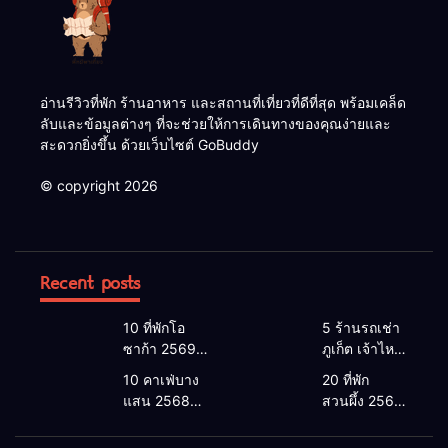
อ่านรีวิวที่พัก ร้านอาหาร และสถานที่เที่ยวที่ดีที่สุด พร้อมเคล็ด
ลับและข้อมูลต่างๆ ที่จะช่วยให้การเดินทางของคุณง่ายและ
สะดวกยิ่งขึ้น ด้วยเว็บไซต์ GoBuddy
© copyright 2026
Recent posts
10 ที่พักโอ
5 ร้านรถเช่า
ซาก้า 2569 |
ภูเก็ต เจ้าไหน
โอซาก้า พัก
ดี 2026 |
10 คาเฟ่บาง
20 ที่พัก
ที่ไหนดี 2026
แนะนำ เช่า
แสน 2568
สวนผึ้ง 2568
โรงแรมโอ
รถภูเก็ต 2568
คาเฟ่บางแสน
ที่พักสวนผึ้งติ
ซาก้า ใกล้
รับรถสนาม
2026 เปิดใหม่
ดลําธาร