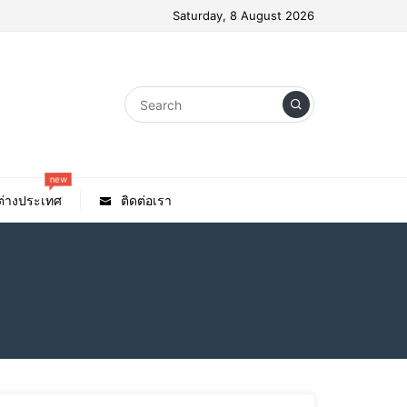
Saturday, 8 August 2026
new
วต่างประเทศ
ติดต่อเรา