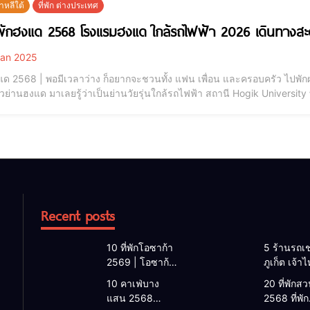
กาหลีใต้
ที่พัก ต่างประเทศ
่พักฮงแด 2568 โรงแรมฮงแด ใกล้รถไฟฟ้า 2026 เดินทางสะดว
an 2025
งแด 2568 | พอมีเวลาว่าง ก็อยากจะชวนทั้ง แฟน เพื่อน และครอบครัว ไปพักผ
ีวิวย่านฮงแด มาเลยรู้ว่าเป็นย่านวัยรุ่นใกล้รถไฟฟ้า สถานี Hogik University
็น เสื้อผ้า รองเท้า หรือ เครื่องสำอาง ก็ครบจบในย่านเดียว งั้นการมองหาโ
ญเช่น
Recent posts
10 ที่พักโอซาก้า
5 ร้านรถเช
2569 | โอซาก้า
ภูเก็ต เจ้า
พักที่ไหนดี 2026
2026 | แ
10 คาเฟ่บาง
20 ที่พักสวน
โรงแรมโอซาก้า
เช่ารถภูเก็
แสน 2568
2568 ที่พัก
ใกล้สถานีรถไฟ
2568 รับรถ