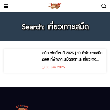
Search: เที่ยวเกาะเสม็ด
เสม็ด พักที่ไหนดี 2026 | 10 ที่พักเกาะเสม็ด
2568 ที่พักเกาะเสม็ดติดทะเล เที่ยวหาด
ทรายแก้ว
05 Jan 2025