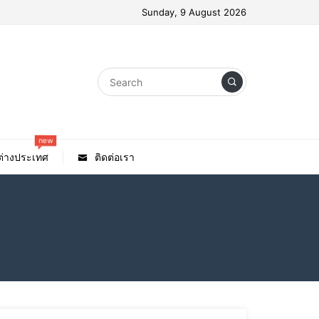
Sunday, 9 August 2026
new
วต่างประเทศ
ติดต่อเรา