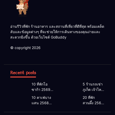
อ่านรีวิวที่พัก ร้านอาหาร และสถานที่เที่ยวที่ดีที่สุด พร้อมเคล็ด
ลับและข้อมูลต่างๆ ที่จะช่วยให้การเดินทางของคุณง่ายและ
สะดวกยิ่งขึ้น ด้วยเว็บไซต์ GoBuddy
© copyright 2026
Recent posts
10 ที่พักโอ
5 ร้านรถเช่า
ซาก้า 2569 |
ภูเก็ต เจ้าไหน
โอซาก้า พัก
ดี 2026 |
10 คาเฟ่บาง
20 ที่พัก
ที่ไหนดี 2026
แนะนำ เช่า
แสน 2568
สวนผึ้ง 2568
โรงแรมโอ
รถภูเก็ต 2568
คาเฟ่บางแสน
ที่พักสวนผึ้งติ
ซาก้า ใกล้
รับรถสนาม
2026 เปิดใหม่
ดลําธาร