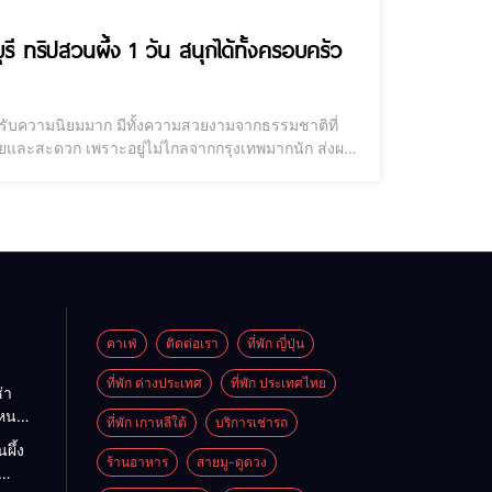
ุรี ทริปสวนผึ้ง 1 วัน สนุกได้ทั้งครอบครัว
ที่ได้รับความนิยมมาก มีทั้งความสวยงามจากธรรมชาติที่
ง่ายและสะดวก เพราะอยู่ไม่ไกลจากกรุงเทพมากนัก ส่งผล
ี่ยวสวนผึ้ง 2568 | สวนผึ้ง มีอะไรเที่ยว [year] จังหวัดราช
คาเฟ่
ติดต่อเรา
ที่พัก ญี่ปุ่น
ที่พัก ต่างประเทศ
ที่พัก ประเทศไทย
่า
ไหนดี
ที่พัก เกาหลีใต้
บริการเช่ารถ
นะนำ
ผึ้ง
ต
ร้านอาหาร
สายมู-ดูดวง