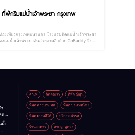
ที่พักริมแม่น้ำเจ้าพระยา กรุงเทพ
างมาท่องเที่ยวกรุงเทพมหานคร โรงแรมติดแม่น้ำเจ้าพระยา
องแม่น้ำเจ้าพระยาอันสวยงามอีกด้วย GoBuddy จึง
ๆ ไปพักผ่อนเต็มอิ่มกับ โรงแรมกรุงเทพ สวยๆ ซึ่งเป็น
คาเฟ่
ติดต่อเรา
ที่พัก ญี่ปุ่น
ที่พัก ต่างประเทศ
ที่พัก ประเทศไทย
่า
ไหนดี
ที่พัก เกาหลีใต้
บริการเช่ารถ
นะนำ
ผึ้ง
ต
ร้านอาหาร
สายมู-ดูดวง