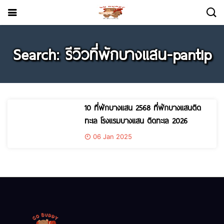
Search: รีวิวที่พักบางแสน-pantip
10 ที่พักบางแสน 2568 ที่พักบางแสนติด
ทะเล โรงแรมบางแสน ติดทะเล 2026
06 Jan 2025