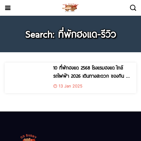
Search: ที่พักฮงแด-รีวิว
10 ที่พักฮงแด 2568 โรงแรมฮงแด ใกล้
รถไฟฟ้า 2026 เดินทางสะดวก ของกิน ที่
เที่ยวช้อปเพียบ
13 Jan 2025