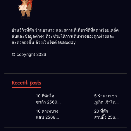
อ่านรีวิวที่พัก ร้านอาหาร และสถานที่เที่ยวที่ดีที่สุด พร้อมเคล็ด
ลับและข้อมูลต่างๆ ที่จะช่วยให้การเดินทางของคุณง่ายและ
สะดวกยิ่งขึ้น ด้วยเว็บไซต์ GoBuddy
© copyright 2026
Recent posts
10 ที่พักโอ
5 ร้านรถเช่า
ซาก้า 2569 |
ภูเก็ต เจ้าไหน
โอซาก้า พัก
ดี 2026 |
10 คาเฟ่บาง
20 ที่พัก
ที่ไหนดี 2026
แนะนำ เช่า
แสน 2568
สวนผึ้ง 2568
โรงแรมโอ
รถภูเก็ต 2568
คาเฟ่บางแสน
ที่พักสวนผึ้งติ
ซาก้า ใกล้
รับรถสนาม
2026 เปิดใหม่
ดลําธาร