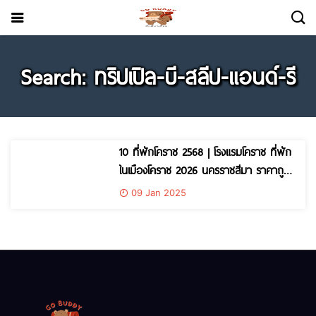
Search: ทริปเปิล-บี-สลีป-แอนด์-รี
10 ที่พักโคราช 2568 | โรงแรมโคราช ที่พัก
ในเมืองโคราช 2026 นครราชสีมา ราคาถูก
– 5 ดาว
09 Jan 2025