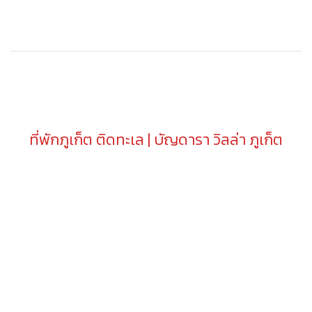
ที่พักภูเก็ต ติดทะเล | บัญดารา วิลล่า ภูเก็ต