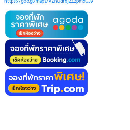
https://goo.gl/maps/VZhQdr6j2Zzpm5GJ9