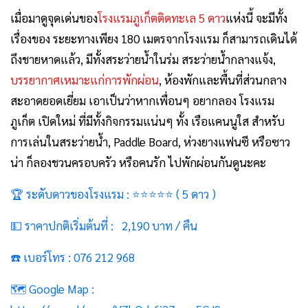
เมื่อมาดูจุดเด่นของ
โรงแรมภูเก็ตติดทะเล 5 ดาว
แห่งนี้ จะมีทั้ง
เรื่องของ ระยะทางเพียง 180 เมตรจากโรงแรม ก็สามารถเดินได้
ถึงชายหาดแล้ว, มีทั้งสระว่ายน้ำในร่ม สระว่ายน้ำกลางแจ้ง,
บรรยากาศเหมาะแก่การพักผ่อน
, ห้องพักและพื้นที่ส่วนกลาง
สะอาดยอดเยี่ยม เอาเป็นว่าหากเพื่อนๆ อยากลอง โรงแรม
ภูเก็ต เปิดใหม่ ที่มีทั้งกิจกรรมแน่นๆ ทั้ง เรือแคนนูใส สำหรับ
การเล่นในสระว่ายน้ำ, Paddle Board, ห่วงยางแฟนซี หรือซาว
น่า ก็ลองชวนครอบครัว หรือคนรัก ไปพักผ่อนกันดูนะคะ
🏆 ระดับดาวของโรงแรม : ⭐⭐⭐
⭐
⭐
( 5 ดาว )
💵 ราคาปกติเริ่มต้นที่ : 2,190 บาท / คืน
☎️ เบอร์โทร : 076 212 968
🗺️ Google Map :