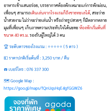
อาหารเช้าแสนอร่อย, บรรยากาศห้องพักเหมาะแก่การพักผ่อน,
เพื่อนๆ สามารถ
เดินเล่นจากโรงแรมก็ถึงชายทะเลได้
, สระว่าย
น้ำสวยงาม ไม่ว่าจะว่ายเล่นน้ำ หรือถ่ายรูปสวยๆ ก็มีหลากหลาย
มุมที่เพื่อนๆ เก็บภาพความประทับใจได้นะคะ
ห้องพักเริ่มต้นที่
ขนาด 40 ตร.ม.
รองรับผู้ใหญ่ได้ 3 คน
🏆 ระดับดาวของโรงแรม : ⭐⭐⭐
⭐
⭐
( 5 ดาว )
💵 ราคาปกติเริ่มต้นที่ : 3,250 บาท / คืน
☎️ เบอร์โทร : 076 337 300
🗺️ Google Map :
https://goo.gl/maps/fQnUqsHqE4gfGGWZ6