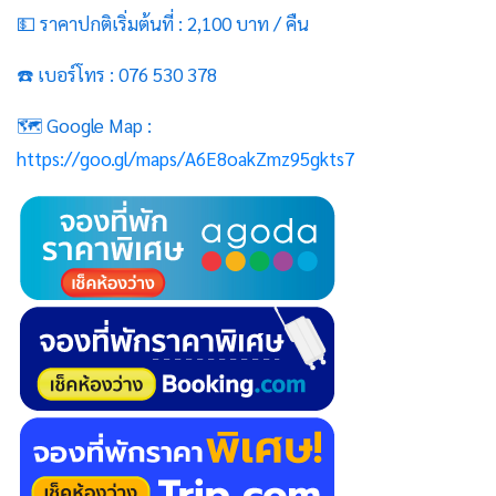
💵 ราคาปกติเริ่มต้นที่ : 2,100 บาท / คืน
☎️ เบอร์โทร : 076 530 378
🗺️ Google Map :
https://goo.gl/maps/A6E8oakZmz95gkts7