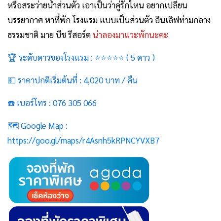
หรือสระว่ายน้ำส่วนตัว เอาเป็นว่าคู่รักไหน อยากเปลี่ยน
บรรยากาศ หาที่พัก โรงแรม แบบเป็นส่วนตัว อินเลิฟท่ามกลาง
ธรรมชาติ มาย บีช รีสอร์ต
น่าลองมาแวะพักนะคะ
🏆 ระดับดาวของโรงแรม : ⭐⭐⭐
⭐
⭐
( 5 ดาว )
💵 ราคาปกติเริ่มต้นที่ : 4,020 บาท / คืน
☎️ เบอร์โทร : 076 305 066
🗺️ Google Map :
https://goo.gl/maps/r4Asnh5kRPNCYVXB7