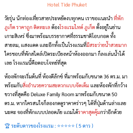
Hotel Tide Phuket
วัยรุ่น นักท่องเที่ยวสายประหยัดงบทุกคน เราขอแนะนำ
ที่พัก
ภูเก็ต ราคาถูก ติดทะเล
ต้อง
โรงแรมไทด์ ภูเก็ต
ตั้งอยู่ในย่าน
เกาะสิเหร่ ซึ่งมาพร้อมบรรยากาศที่ธรรมชาติโอบกอด ทั้ง
สายลม, แสงแดด และอีกทั้งเป็นโรงแรมที่
มีสระว่ายน้ำสวยมาก
ใครชอบที่พักสไตล์เปิดระเบียงหน้าห้องออกมา ก็ลงเล่นน้ำได้
เลย โรงแรมนี้คือตอบโจทย์ที่สุด
ห้องพักจะเริ่มต้นที่ ห้องดีลักซ์ ที่มาพร้อมกับขนาด 36 ตร.ม. มา
พร้อมกับ
สิ่งอำนวยความสะดวกแบบจัดเต็ม
และห้องพักที่กว้าง
ขวางที่สุดคือ Deluxe Family Room มาพร้อมกับขนาด 50
ตร.ม. หากใครสนใจก็ลองกดดูราคาคร่าวๆ ได้ที่ปุ่มด้านล่างเลย
นะคะ จองที่พักแบบปลอดภัย แถมได้
ราคาสุดคุ้ม
กว่าอีกด้วย
🏆 ระดับดาวของโรงแรม : ⭐⭐⭐
⭐
⭐
( 5 ดาว )