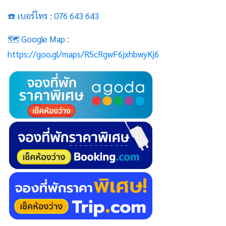
☎️ เบอร์โทร : 076 643 643
🗺️ Google Map :
https://goo.gl/maps/R5cRgwF6jxhbwyKj6