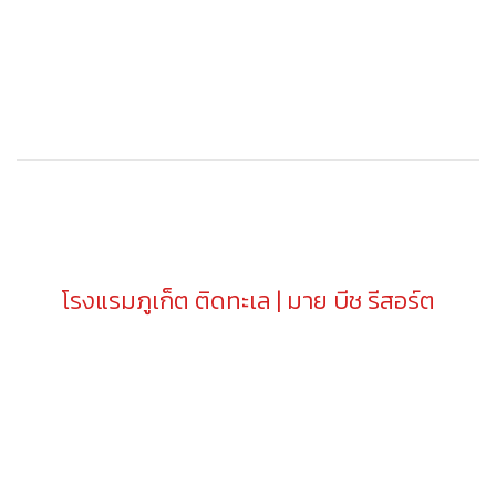
โรงแรมภูเก็ต ติดทะเล | มาย บีช รีสอร์ต