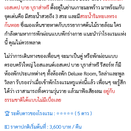
เอสเคป บาย บุราส่าหรี
ตั้งอยู่ในย่านเกาะมะพร้าว มาพร้อมกับ
จุดเด่นคือ มีสระน้ำสวยถึง 3 สระ และมี
สระน้ำริมทะเลทรง
ก้นหอย
ซึ่งมองเห็นชายหาดกับบรรยากาศต้นไม้รายล้อม ใคร
กำลังตามหาการพักผ่อนแบบพักร่างกาย แนะนำว่าโรงแรมแห่ง
นี้ คุณไม่ควรพลาด
ไม่ว่าการเดินทางของเพื่อนๆ จะมาเป็นคู่ หรือพักผ่อนแบบ
ครอบครัวใหญ่ ไอสแลนด์เอสเคป บาย บุราส่าหรี รีสอร์ท ก็มี
ห้องพักประเภทต่างๆ ทั้งห้องพัก Deluxe Room, วิลล่าและพูล
วิลลา รับรองว่าเมื่อเข้าพักโรงแรมหรูแห่งนี้แล้ว เพื่อนๆ จะรู้สึก
ได้ว่า เราสามารถทิ้งความวุ่นวาย แล้วมาฟังเสียงลม
อยู่กับ
ธรรมชาติได้แบบไม่มีเบื่อเลย
🏆 ระดับดาวของโรงแรม : ⭐⭐⭐
⭐
⭐
( 5 ดาว )
💵 ราคาปกติเริ่มต้นที่ : 3,600 บาท / คืน