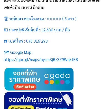
เซกคิวทีฟ เลาจน์ อีกด้วย
🏆 ระดับดาวของโรงแรม : ⭐⭐⭐
⭐
⭐
( 5 ดาว )
💵 ราคาปกติเริ่มต้นที่ : 12,600 บาท / คืน
☎️ เบอร์โทร : 076 316 298
🗺️ Google Map :
https://goo.gl/maps/pysm3jBz3Z9WqktE8