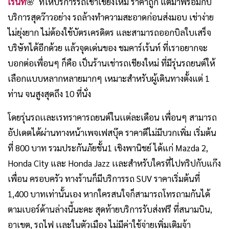
เร้นท์
🌸 ที่ให้บริการรถเช่าเชียงใหม่ ราคาถูก แต่มาพร้อมกับ
บริการสุดว๊าวอย่าง รถล้างทำความสะอาดก่อนส่งมอบ เช่าง่าย
ไม่ยุ่งยาก ไม่ต้องใช้บัตรเครดิตร และสามารถออกบิลใบเสร็จ
บริษัทได้อีกด้วย แล้วจุดเด่นของ ชมคาร์เร้นท์ ที่เราอยากจะ
บอกต่อเพื่อนๆ ก็คือ เป็นร้านเช่ารถเชียงใหม่ ที่มีรุ่นรถยนต์ให้
เลือกแบบหลากหลายมากๆ เหมาะสำหรับผู้เดินทางตั้งแต่ 1
ท่าน จนสูงสุดถึง 10 ที่นั่ง
โดยรุ่นรถเเละเรทราคารถยนต์ในเเต่ละเดือน เพื่อนๆ สามารถ
อัปเดตได้ผ่านทางหน้าเพจเฟสบุ๊ค ราคาดีไม่มีบวกเพิ่ม เริ่มต้น
ที่ 800 บาท รวมประกันภัยชั้น1 เชิงพานิชย์ ได้แก่ Mazda 2,
Honda City และ Honda Jazz เเละสำหรับใครที่ไปทริปกับแก๊ง
เพื่อน ครอบครัว ทางร้านก็มีบริการรถ SUV ราคาเริ่มต้นที่
1,400 บาทเท่านั้นเอง หากใครสนใจก็สามารถโทรถามกันได้
ตามเบอร์ด้านล่างนี้นะคะ สุดท้ายบริการรับส่งฟรี ที่สนามบิน,
อาเขต, รถไฟ เเละในตัวเมือง ไม่มีค่าใช้จ่ายเพิ่มเติมจ้า