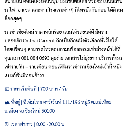
สนามบิน คือลงเครื่องบินปุ๊ป มีรถขับต่อเลย หรือจะ เป็นสถานี
รถไฟ, อาเขต และตามโรงแรมต่างๆ ก็โทรนัดกันก่อน ได้คิวลง
ล็อกสุดๆ
รถเช่าเชียงใหม่ ราคาหลักร้อย แถมได้รถยนต์ดี มีความ
ปลอดภัย Cmthai Carrent ถือเป็นอีกหนึ่งตัวเลือกที่ไว้ใจได้
โดยเพื่อนๆ สามารถโทรสอบถามหรือจองรถเช่าล่วงหน้าได้ที่
คุณแมว 081 884 0693 คุยง่าย เอกสารไม่ยุ่งยาก บริการทั้งรถ
เช่ารายวัน – รายเดือน คอนเฟิร์มว่าเช่ารถเชียงใหม่เจ้านี้ หนึ่ง
แบงก์พันมีทอนจ้าวว
💵 ราคาเริ่มต้นที่ | 700 บาท / วัน
🏔️ ที่อยู่ | ซีเอ็มไทย คาร์เร้นท์ 111/196 หมู่5 ต.แม่เหียะ
อ.เมือง จ.เชียงใหม่ 50100
⏰ เวลาทำการ | 8.00 -20.00 น.