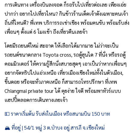
การเดินทาง เครื่องบินลงจอด ก็รอรับไปเที่ยวต่อเลย เพียงเอ่ย
ปากว่า อยากไปเที่ยวไหน? กินข้าวร้านเด็ดเจ้าดังเฉพาะคนเจ้า
ถิ่นที่ไหนดี? พี่เทพ บริการรถเช่าเชียง พร้อมคนขับ พร้อมรับส่ง
เพื่อนๆ ตั้งแต่ 6 โมงเช้า ถึงเที่ยวคืนเลยจ้า
โดยมีรถยนต์ใหม่ สะอาด ให้เลือกได้มากมาย ไม่ว่าจะเป็น
รถยนต์ขนาดกลาง Toyota cross, รถตู้ฮุนได 7 ที่นั่ง หรือรถตู้
คอมมิวเตอร์ ให้ความรู้สึกนั่งสบายสุดๆ เอาเป็นว่าหากเพื่อนๆ
อยากจัดทริปไปแอ่วเหนือ เที่ยวเมืองเชียงใหม่ทั้งในตัวเมือง,
ขึ้นดอย
หรือจะทั่วภาคเหนือ
ก็สามารถโทรปรึกษา ที่เทพ
Chiangmai private tour ได้ คุยง่าย ใจดี พร้อมพาทัวร์แบบ
แฮปปี้ตลอดการเดินทางเลยเจ้า
💵 ราคาเริ่มต้น รับส่งในเมือง หรือสนามบิน 150 บาท
🏔️ ที่อยู่ | 54/1 หมู่ 3 ต.ป่าบง อยู่.สารภี จ.เชียงใหม่