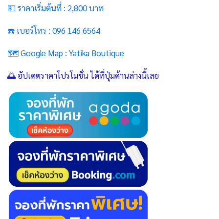
💵 ราคาเริ่มต้นที่ : 2,800 บาท
☎️ เบอร์โทร : 096 146 6564
🗺️ Google Map :
Yatika Boutique
🌅 อัปเดตราคาโปรโมชั่น ได้ที่ปุ่มด้านล่างนี้เลย