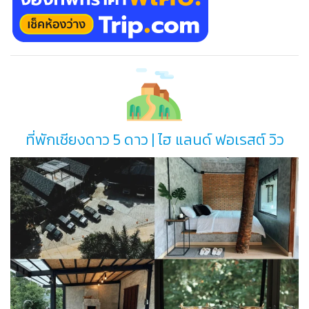
ที่พักเชียงดาว 5 ดาว | ไฮ แลนด์ ฟอเรสต์ วิว