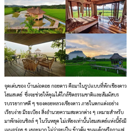
จุดเด่นของ บ้านผ่อดอย กอยดาว คือมาในรูปแบบ
ที่พักเชียงดาว
โฮมสเตย์
ซึ่งจะช่วยให้คุณได้ใกล้ชิดธรรมชาติและสัมผัสบร
รบรรยากาศดี ๆ ของดอยหลวงเชียงดาว ภายในตกแต่งอย่าง
เรียบง่าย มีระเบียง สิ่งอำนวยความสะดวกต่าง ๆ เหมาะสำหรับ
มาพักผ่อนชิลล์ ๆ ในวันหยุด ไม่เพียงเท่านั้นโฮมสเตย์แห่งนี้ยังมี
เมนูอร่อย ๆ เยอะมาก ไม่ว่าจะเป็น ข้าวต้ม ขนมเค้กหรือกาแฟ