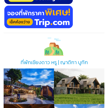
ที่พักเชียงดาว หรู | ญาติกา บูทิก