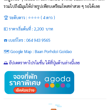
รวมไปถึงมีมุมให้ถ่ายรูปเพียบเตรียมโพสท่าสวย ๆ รอได้เลย
🏆 ระดับดาว : ⭐⭐⭐⭐ ( 4 ดาว )
💵 ราคาเริ่มต้นที่ : 2,200 บาท
☎️ เบอร์โทร : 064 943 9565
🗺️ Google Map :
Baan Porhdoi Goidao
🌅 อัปเดตราคาโปรโมชั่น ได้ที่ปุ่มด้านล่างนี้เลย