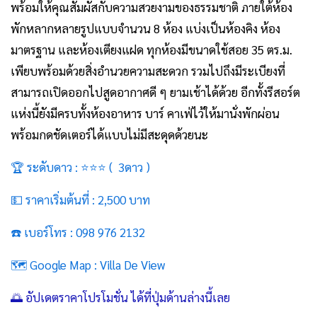
พร้อมให้คุณสัมผัสกับความสวยงามของธรรมชาติ ภายใต้ห้อง
พักหลากหลายรูปแบบจำนวน 8 ห้อง แบ่งเป็นห้องคิง ห้อง
มาตรฐาน และห้องเตียงแฝด ทุกห้องมีขนาดใช้สอย 35 ตร.ม.
เพียบพร้อมด้วยสิ่งอำนวยความสะดวก รวมไปถึงมีระเบียงที่
สามารถเปิดออกไปสูดอากาศดี ๆ ยามเช้าได้ด้วย อีกทั้งรีสอร์ต
แห่งนี้ยังมีครบทั้งห้องอาหาร บาร์ คาเฟ่ไว้ให้มานั่งพักผ่อน
พร้อมกดชัดเตอร์ได้แบบไม่มีสะดุดด้วยนะ
🏆 ระดับดาว : ⭐⭐⭐ ( 3ดาว )
💵 ราคาเริ่มต้นที่ : 2,500 บาท
☎️ เบอร์โทร : 098 976 2132
🗺️ Google Map :
Villa De View
🌅 อัปเดตราคาโปรโมชั่น ได้ที่ปุ่มด้านล่างนี้เลย