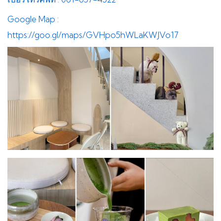
Google Map :
https://goo.gl/maps/GVHpo5hWLaKWJVo17