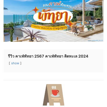
รีวิว คาเฟ่พัทยา 2567 คาเฟ่พัทยา ติดทะเล 2024
show