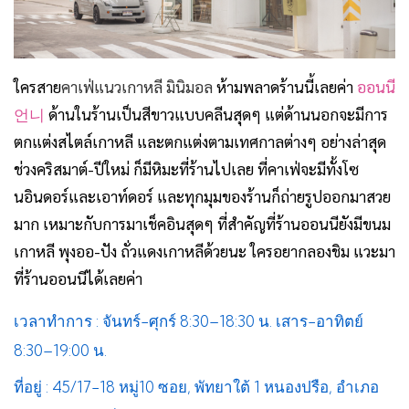
ใครสาย
คาเฟ่แนวเกาหลี มินิมอล
ห้ามพลาดร้านนี้เลยค่า
ออนนี
언니
ด้านในร้านเป็นสีขาวแบบคลีนสุดๆ แต่ด้านนอกจะมีการ
ตกแต่งสไตล์เกาหลี และตกแต่งตามเทศกาลต่างๆ อย่างล่าสุด
ช่วงคริสมาต์-ปีใหม่ ก็มีหิมะที่ร้านไปเลย ที่คาเฟ่จะมีทั้งโซ
นอินดอร์และเอาท์ดอร์ และทุกมุมของร้านก็ถ่ายรูปออกมาสวย
มาก เหมาะกับการมาเช็คอินสุดๆ ที่สำคัญที่ร้านออนนียังมีขนม
เกาหลี พุงออ-ปัง ถั่วแดงเกาหลีด้วยนะ ใครอยากลองชิม แวะมา
ที่ร้านออนนีได้เลยค่า
เวลาทำการ : จันทร์-ศุกร์ 8:30–18:30 น. เสาร-อาทิตย์
8:30–19:00 น.
ที่อยู่ : 45/17-18 หมู่10 ซอย, พัทยาใต้ 1 หนองปรือ, อำเภอ