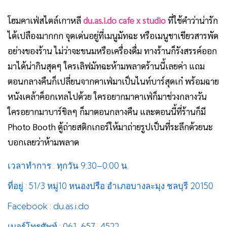
โฮมคาเฟ่สไตล์เกาหลี
du.as.i.do cafe x studio
ที่ใช้คำว่าน่ารัก
ได้เปลืองมากกก
จุดเด่นอยู่ที่เมนูมัทฉะ หรือเมนูชาเขียวสารพัด
อย่างของร้าน ไม่ว่าจะขนมหรือเครื่องดื่ม ทางร้านก็รังสรรค์ออก
มาได้น่ากินสุดๆ ใครเลิฟมัทฉะห้ามพลาดร้านนี้เลยค่า แถม
ตอนกลางคืนก็เปลี่ยนจากคาเฟ่มาเป็นไนท์บาร์สุดเก๋ พร้อมฉาย
หนังเคล้าค็อกเทลไปด้วย ใครอยากมาคาเฟ่ก็มาช่วงกลางวัน
ใครอยากมาบาร์ชิลๆ ก็มาตอนกลางคืน และตอนนี้ที่ร้านก็มี
Photo Booth ตู้ถ่ายสติกเกอร์ให้มาถ่ายรูปเป็นที่ระลึกด้วยนะ
บอกเลยว่าห้ามพลาด
เวลาทำการ : ทุกวัน
9:30–0:00 น.
ที่อยู่ :
51/3 หมู่10 หนองปรือ อำเภอบางละมุง ชลบุรี 20150
Facebook :
du.as.i.do
เบอร์โทรศัพท์ :
061-657-4522