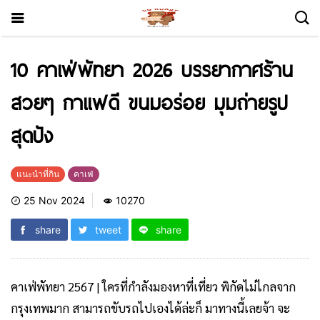
10 คาเฟ่พัทยา 2026 บรรยากาศร้าน
สวยๆ กาแฟดี ขนมอร่อย มุมถ่ายรูป
สุดปัง
แนะนำที่กิน
คาเฟ่
25 Nov 2024
10270
share
tweet
share
คาเฟ่พัทยา 2567 | ใครที่กำลังมองหาที่เที่ยว พิกัดไม่ไกลจาก
กรุงเทพมาก สามารถขับรถไปเองได้ล่ะก็ มาทางนี้เลยจ้า จะ