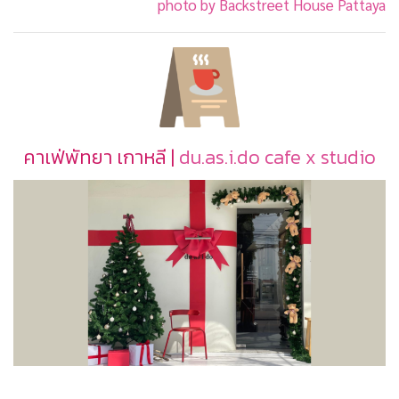
photo by
Backstreet House Pattaya
คาเฟ่พัทยา เกาหลี |
du.as.i.do cafe x studio