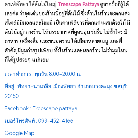
คาเฟ่พัทยา ใต้ต้นไม้ใหญ่
Treescape Pattaya
ดูจากชื่อก็รู้ได้
เลยค่ะ ว่าจุดเด่นของร้านนี้อยู่ที่ต้นไม้ ซึ่งด้านในร้านจะตกแต่ง
สไตล์มินิมอลและโฮมมี่ เป็นคาเฟ่สีขาวที่ตกแต่งผสมด้วยไม้ มี
ต้นไม้อยู่กลางร้าน ให้บรรยากาศที่ดูอบอุ่น ร่มรื่น ไม่ซ้ำใคร มี
อาหาร เครื่องดื่ม และขนมหวาน ให้เลือกหลายเมนู และที่
สำคัญมีมุมถ่ายรูปเพียบ ทั้งในร้านและนอกร้าน ไม่ว่ามุมไหน
ก็ได้รูปสวยๆ แน่นอน
เวลาทำการ : ทุกวัน 8:00-20:00 น.
ที่อยู่ :
พัทยา-นาเกลือ เมืองพัทยา อำเภอบางละมุง ชลบุรี
20150
Facebook :
Treescape.pattaya
เบอร์โทรศัพท์ : 093-452-4166
Google Map :