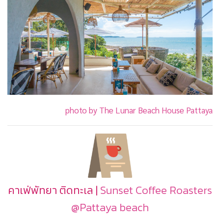
photo by
The Lunar Beach House Pattaya
คาเฟ่พัทยา ติดทะเล |
Sunset Coffee Roasters
@Pattaya beach