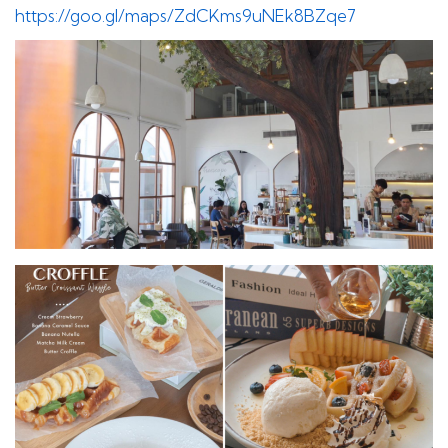
https://goo.gl/maps/ZdCKms9uNEk8BZqe7