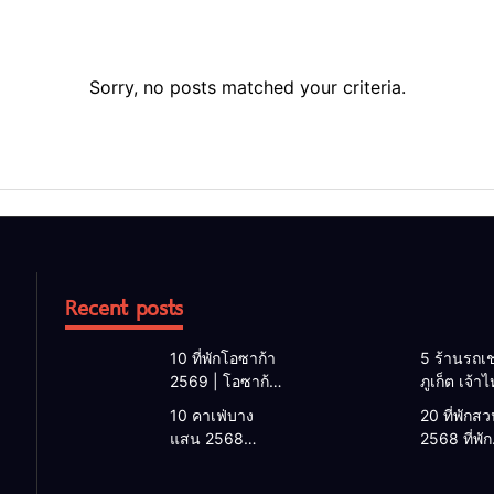
Sorry, no posts matched your criteria.
Recent posts
10 ที่พักโอซาก้า
5 ร้านรถเช
2569 | โอซาก้า
ภูเก็ต เจ้า
พักที่ไหนดี 2026
2026 | แ
10 คาเฟ่บาง
20 ที่พักสวน
โรงแรมโอซาก้า
เช่ารถภูเก็
แสน 2568
2568 ที่พัก
ใกล้สถานีรถไฟ
2568 รับรถ
คาเฟ่บางแสน
สวนผึ้งติด
ย่านนัมบะ
สนามบินง่
2026 เปิดใหม่
โรงแรมสวน