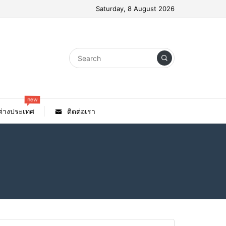
Saturday, 8 August 2026
new
วต่างประเทศ
ติดต่อเรา