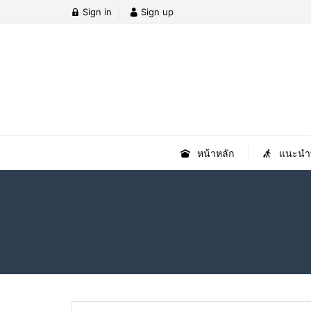
Sign in
Sign up
หน้าหลัก
แนะนำที