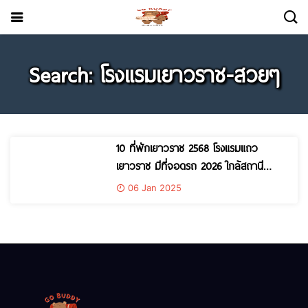
Search: โรงแรมเยาวราช-สวยๆ
10 ที่พักเยาวราช 2568 โรงแรมแถว
เยาวราช มีที่จอดรถ 2026 ใกล้สถานี
รถไฟฟ้า ย่านไชน่าทาวน์
06 Jan 2025