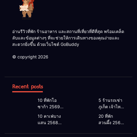
อ่านรีวิวที่พัก ร้านอาหาร และสถานที่เที่ยวที่ดีที่สุด พร้อมเคล็ด
ลับและข้อมูลต่างๆ ที่จะช่วยให้การเดินทางของคุณง่ายและ
สะดวกยิ่งขึ้น ด้วยเว็บไซต์ GoBuddy
© copyright 2026
Recent posts
10 ที่พักโอ
5 ร้านรถเช่า
ซาก้า 2569 |
ภูเก็ต เจ้าไหน
โอซาก้า พัก
ดี 2026 |
10 คาเฟ่บาง
20 ที่พัก
ที่ไหนดี 2026
แนะนำ เช่า
แสน 2568
สวนผึ้ง 2568
โรงแรมโอ
รถภูเก็ต 2568
คาเฟ่บางแสน
ที่พักสวนผึ้งติ
ซาก้า ใกล้
รับรถสนาม
2026 เปิดใหม่
ดลําธาร