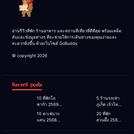
อ่านรีวิวที่พัก ร้านอาหาร และสถานที่เที่ยวที่ดีที่สุด พร้อมเคล็ด
ลับและข้อมูลต่างๆ ที่จะช่วยให้การเดินทางของคุณง่ายและ
สะดวกยิ่งขึ้น ด้วยเว็บไซต์ GoBuddy
© copyright 2026
Recent posts
10 ที่พักโอ
5 ร้านรถเช่า
ซาก้า 2569 |
ภูเก็ต เจ้าไหน
โอซาก้า พัก
ดี 2026 |
10 คาเฟ่บาง
20 ที่พัก
ที่ไหนดี 2026
แนะนำ เช่า
แสน 2568
สวนผึ้ง 2568
โรงแรมโอ
รถภูเก็ต 2568
คาเฟ่บางแสน
ที่พักสวนผึ้งติ
ซาก้า ใกล้
รับรถสนาม
2026 เปิดใหม่
ดลําธาร