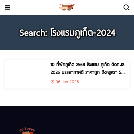
Search: โรงแรมภูเก็ต-2024
10 ที่พักภูเก็ต 2568 โรงแรม ภูเก็ต ติดทะเล
2026 บรรยากาศดี ราคาถูก ถึงหรูหรา 5
ดาว
06 Jan 2025