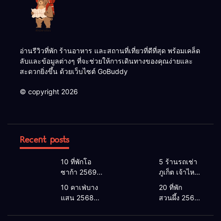
อ่านรีวิวที่พัก ร้านอาหาร และสถานที่เที่ยวที่ดีที่สุด พร้อมเคล็ด
ลับและข้อมูลต่างๆ ที่จะช่วยให้การเดินทางของคุณง่ายและ
สะดวกยิ่งขึ้น ด้วยเว็บไซต์ GoBuddy
© copyright 2026
Recent posts
10 ที่พักโอ
5 ร้านรถเช่า
ซาก้า 2569 |
ภูเก็ต เจ้าไหน
โอซาก้า พัก
ดี 2026 |
10 คาเฟ่บาง
20 ที่พัก
ที่ไหนดี 2026
แนะนำ เช่า
แสน 2568
สวนผึ้ง 2568
โรงแรมโอ
รถภูเก็ต 2568
คาเฟ่บางแสน
ที่พักสวนผึ้งติ
ซาก้า ใกล้
รับรถสนาม
2026 เปิดใหม่
ดลําธาร