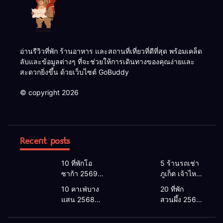
อ่านรีวิวที่พัก ร้านอาหาร และสถานที่เที่ยวที่ดีที่สุด พร้อมเคล็ด
ลับและข้อมูลต่างๆ ที่จะช่วยให้การเดินทางของคุณง่ายและ
สะดวกยิ่งขึ้น ด้วยเว็บไซต์ GoBuddy
© copyright 2026
Recent posts
10 ที่พักโอ
5 ร้านรถเช่า
ซาก้า 2569 |
ภูเก็ต เจ้าไหน
โอซาก้า พัก
ดี 2026 |
10 คาเฟ่บาง
20 ที่พัก
ที่ไหนดี 2026
แนะนำ เช่า
แสน 2568
สวนผึ้ง 2568
โรงแรมโอ
รถภูเก็ต 2568
คาเฟ่บางแสน
ที่พักสวนผึ้งติ
ซาก้า ใกล้
รับรถสนาม
2026 เปิดใหม่
ดลําธาร