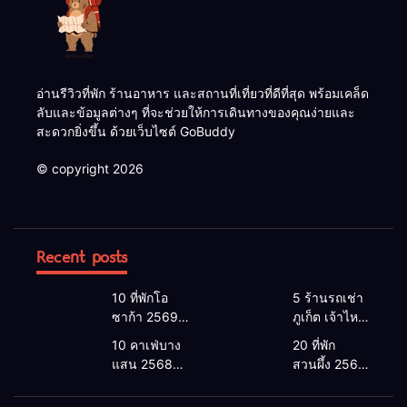
อ่านรีวิวที่พัก ร้านอาหาร และสถานที่เที่ยวที่ดีที่สุด พร้อมเคล็ด
ลับและข้อมูลต่างๆ ที่จะช่วยให้การเดินทางของคุณง่ายและ
สะดวกยิ่งขึ้น ด้วยเว็บไซต์ GoBuddy
© copyright 2026
Recent posts
10 ที่พักโอ
5 ร้านรถเช่า
ซาก้า 2569 |
ภูเก็ต เจ้าไหน
โอซาก้า พัก
ดี 2026 |
10 คาเฟ่บาง
20 ที่พัก
ที่ไหนดี 2026
แนะนำ เช่า
แสน 2568
สวนผึ้ง 2568
โรงแรมโอ
รถภูเก็ต 2568
คาเฟ่บางแสน
ที่พักสวนผึ้งติ
ซาก้า ใกล้
รับรถสนาม
2026 เปิดใหม่
ดลําธาร