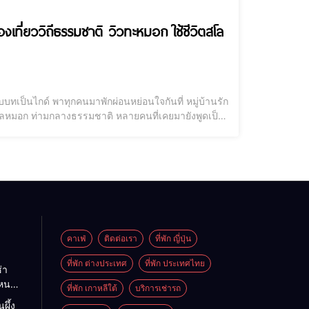
งเที่ยววิถีธรรมชาติ วิวทะหมอก ใช้ชีวิตสโล
บบทเป็นไกด์ พาทุกคนมาพักผ่อนหย่อนใจกันที่ หมู่บ้านรัก
ะเลหมอก ท่ามกลางธรรมชาติ หลายคนที่เคยมายังพูดเป็น
งจีนจริง ๆ อีกด้วย แต่ก่อนจะเดินทางต้องตามมาดูรีวิว
คาเฟ่
ติดต่อเรา
ที่พัก ญี่ปุ่น
ที่พัก ต่างประเทศ
ที่พัก ประเทศไทย
่า
ไหนดี
ที่พัก เกาหลีใต้
บริการเช่ารถ
นะนำ
ผึ้ง