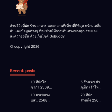
อ่านรีวิวที่พัก ร้านอาหาร และสถานที่เที่ยวที่ดีที่สุด พร้อมเคล็ด
ลับและข้อมูลต่างๆ ที่จะช่วยให้การเดินทางของคุณง่ายและ
สะดวกยิ่งขึ้น ด้วยเว็บไซต์ GoBuddy
© copyright 2026
Recent posts
10 ที่พักโอ
5 ร้านรถเช่า
ซาก้า 2569 |
ภูเก็ต เจ้าไหน
โอซาก้า พัก
ดี 2026 |
10 คาเฟ่บาง
20 ที่พัก
ที่ไหนดี 2026
แนะนำ เช่า
แสน 2568
สวนผึ้ง 2568
โรงแรมโอ
รถภูเก็ต 2568
คาเฟ่บางแสน
ที่พักสวนผึ้งติ
ซาก้า ใกล้
รับรถสนาม
2026 เปิดใหม่
ดลําธาร