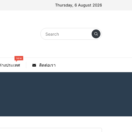
Thursday, 6 August 2026
new
วต่างประเทศ
ติดต่อเรา