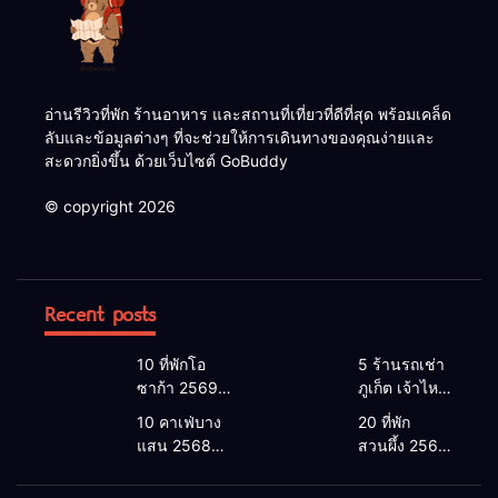
อ่านรีวิวที่พัก ร้านอาหาร และสถานที่เที่ยวที่ดีที่สุด พร้อมเคล็ด
ลับและข้อมูลต่างๆ ที่จะช่วยให้การเดินทางของคุณง่ายและ
สะดวกยิ่งขึ้น ด้วยเว็บไซต์ GoBuddy
© copyright 2026
Recent posts
10 ที่พักโอ
5 ร้านรถเช่า
ซาก้า 2569 |
ภูเก็ต เจ้าไหน
โอซาก้า พัก
ดี 2026 |
10 คาเฟ่บาง
20 ที่พัก
ที่ไหนดี 2026
แนะนำ เช่า
แสน 2568
สวนผึ้ง 2568
โรงแรมโอ
รถภูเก็ต 2568
คาเฟ่บางแสน
ที่พักสวนผึ้งติ
ซาก้า ใกล้
รับรถสนาม
2026 เปิดใหม่
ดลําธาร