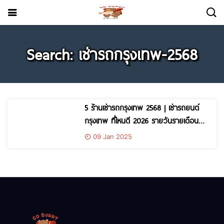
Search: เช่ารถกรุงเทพ-2568
5 ร้านเช่ารถกรุงเทพ 2568 | เช่ารถยนต์
กรุงเทพ ที่ไหนดี 2026 รายวันรายเดือน
ราคาเริ่มต้นหลักร้อย
09 Jan 2025