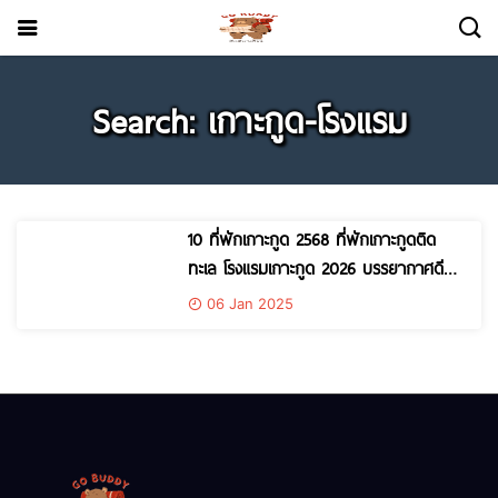
Search: เกาะกูด-โรงแรม
10 ที่พักเกาะกูด 2568 ที่พักเกาะกูดติด
ทะเล โรงแรมเกาะกูด 2026 บรรยากาศดี
ราคาไม่แพง
06 Jan 2025