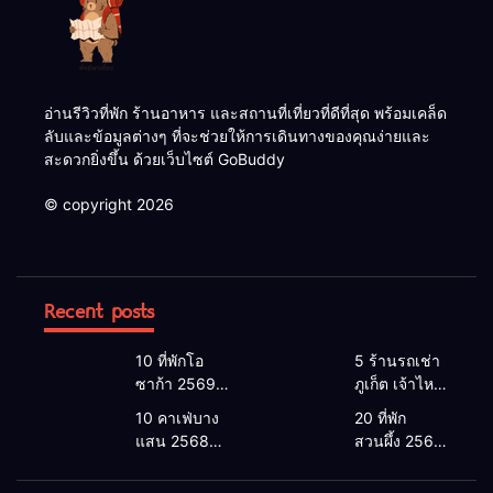
อ่านรีวิวที่พัก ร้านอาหาร และสถานที่เที่ยวที่ดีที่สุด พร้อมเคล็ด
ลับและข้อมูลต่างๆ ที่จะช่วยให้การเดินทางของคุณง่ายและ
สะดวกยิ่งขึ้น ด้วยเว็บไซต์ GoBuddy
© copyright 2026
Recent posts
10 ที่พักโอ
5 ร้านรถเช่า
ซาก้า 2569 |
ภูเก็ต เจ้าไหน
โอซาก้า พัก
ดี 2026 |
10 คาเฟ่บาง
20 ที่พัก
ที่ไหนดี 2026
แนะนำ เช่า
แสน 2568
สวนผึ้ง 2568
โรงแรมโอ
รถภูเก็ต 2568
คาเฟ่บางแสน
ที่พักสวนผึ้งติ
ซาก้า ใกล้
รับรถสนาม
2026 เปิดใหม่
ดลําธาร