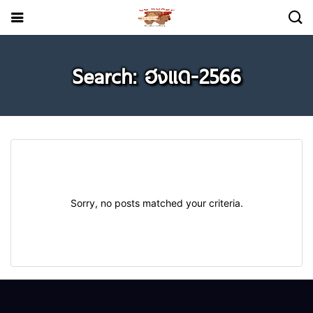
Search: ฮงแด-2566
Sorry, no posts matched your criteria.