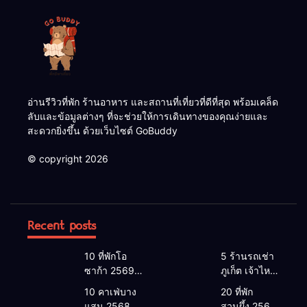
อ่านรีวิวที่พัก ร้านอาหาร และสถานที่เที่ยวที่ดีที่สุด พร้อมเคล็ด
ลับและข้อมูลต่างๆ ที่จะช่วยให้การเดินทางของคุณง่ายและ
สะดวกยิ่งขึ้น ด้วยเว็บไซต์ GoBuddy
© copyright 2026
Recent posts
10 ที่พักโอ
5 ร้านรถเช่า
ซาก้า 2569 |
ภูเก็ต เจ้าไหน
โอซาก้า พัก
ดี 2026 |
10 คาเฟ่บาง
20 ที่พัก
ที่ไหนดี 2026
แนะนำ เช่า
แสน 2568
สวนผึ้ง 2568