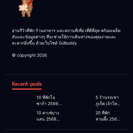
อ่านรีวิวที่พัก ร้านอาหาร และสถานที่เที่ยวที่ดีที่สุด พร้อมเคล็ด
ลับและข้อมูลต่างๆ ที่จะช่วยให้การเดินทางของคุณง่ายและ
สะดวกยิ่งขึ้น ด้วยเว็บไซต์ GoBuddy
© copyright 2026
Recent posts
10 ที่พักโอ
5 ร้านรถเช่า
ซาก้า 2569 |
ภูเก็ต เจ้าไหน
โอซาก้า พัก
ดี 2026 |
10 คาเฟ่บาง
20 ที่พัก
ที่ไหนดี 2026
แนะนำ เช่า
แสน 2568
สวนผึ้ง 2568
โรงแรมโอ
รถภูเก็ต 2568
คาเฟ่บางแสน
ที่พักสวนผึ้งติ
ซาก้า ใกล้
รับรถสนาม
2026 เปิดใหม่
ดลําธาร