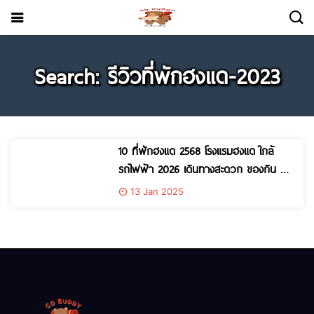
Search: รีวิวที่พักฮงแด-2023
10 ที่พักฮงแด 2568 โรงแรมฮงแด ใกล้
รถไฟฟ้า 2026 เดินทางสะดวก ของกิน ที่
เที่ยวช้อปเพียบ
13 Jan 2025